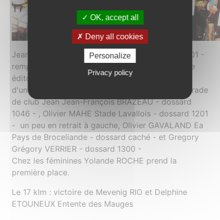
OK, accept all
Deny all cookies
Jean Louis LECHAT Carquefou AC - dossard 1101 -
Personalize
remporte l'épreuve de 55 km de cette deuxième
Privacy policy
éditon du Trail de Mauves qui a rassemblé plus
d'un millier de participants. Il devance son camarade
de club Jean Jean-François BRAZEAU - dossard
1046 - , Olivier MAHE Stade Lavallois - dossard 1201
- un peu en retrait à gauche, Olivier GAVALAND Ea
Pays de Broceliande - dossard caché - et Gregory
Grégory VERRIER - dossard 1300 -
Chez les féminines Yolande ROCHE prend la
première place.
Le 17 klm : victoire de Mevenig RIO et Delphine
ETOUNEUX Entente des Mauges