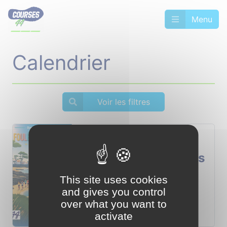
Menu
Calendrier
Voir les filtres
Foulées Micheloises
DIM.
Saint-Michel-Chef-Chef
09
This site uses cookies
Challenge Endurance Shop
AOÛT
and gives you control
Challenge Galette St Michel
over what you want to
activate