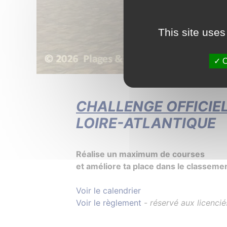
This site uses
O
CHALLENGE OFFICIE
LOIRE-ATLANTIQUE
Réalise un maximum de courses
et améliore ta place dans le classemen
Voir le calendrier
Voir le règlement
-
réservé aux licencié