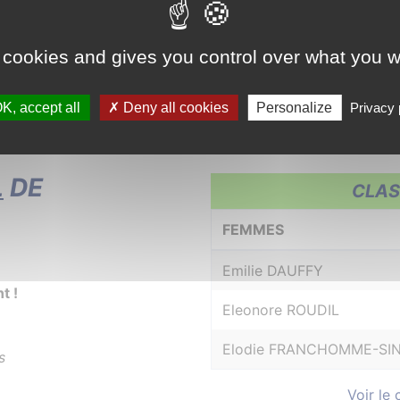
 cookies and gives you control over what you w
K, accept all
Deny all cookies
Personalize
Privacy 
L
DE
CLAS
FEMMES
Emilie DAUFFY
t !
Eleonore ROUDIL
Elodie FRANCHOMME-SI
s
Voir le