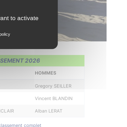
ant to activate
policy
SEMENT 2026
HOMMES
Gregory SEILLER
Vincent BLANDIN
NCLAIR
Alban LERAT
 classement complet