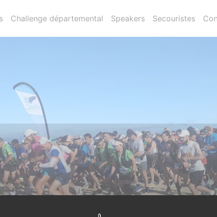
s
Challenge départemental
Speakers
Secouristes
Con