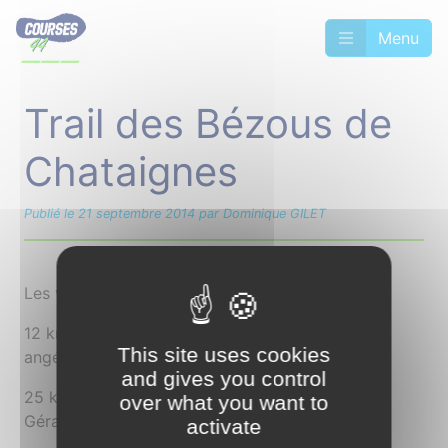
Menu
Trail des Bézous de
Chataignes
Publié le 21 septembre 2014 par Dominique GILET
Les vainqueurs :
12 km :RUSQUET Bruno Bruz Athlé - BRUNET
This site uses cookies
angélique
and gives you control
25 km ; LEMERIEL Julien Nantes MA - HEUZE
over what you want to
Géraldine
activate