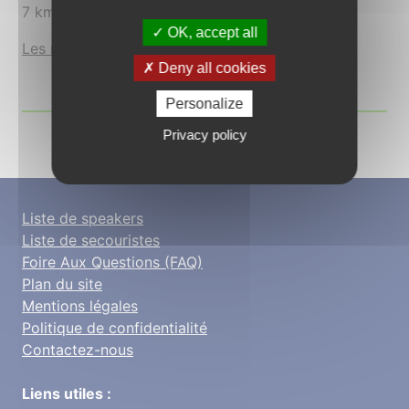
7 km ;: DUCHENE Réli - ROUL Emilie
OK, accept all
Les résultats
:
12 km
-
25 km
-
7 km
Deny all cookies
Personalize
Privacy policy
Voir plus d'articles
Liste de speakers
Liste de secouristes
Foire Aux Questions (FAQ)
Plan du site
Mentions légales
Politique de confidentialité
Contactez-nous
Liens utiles :