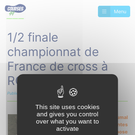
Menu
1/2 finale
championnat de
France de cross à
ROULLET
Publié le 18 février 2008 par Dominique GILET
This site uses cookies
and gives you control
Anthony Baumal
over what you want to
ASPTT Nantes
activate
(photo ) s'impose